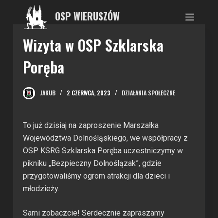
P
OSP WIERUSZÓW
r
z
Wizyta w OSP Szklarska
e
Poręba
j
d
ź
JAKUB
2 CZERWCA, 2023
DZIAŁANIA SPOŁECZNE
d
o
t
To już dzisiaj na zaproszenie Marszałka
r
Województwa Dolnośląskiego, we współpracy z
e
OSP KSRG Szklarska Poręba uczestniczymy w
ś
pikniku „Bezpieczny Dolnoślązak”, gdzie
c
przygotowaliśmy ogrom atrakcji dla dzieci i
i
młodzieży.
Sami zobaczcie! Serdecznie zapraszamy