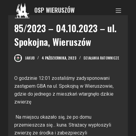
P
OSP WIERUSZÓW
r
z
85/2023 – 04.10.2023 – ul.
e
Spokojna, Wieruszów
j
d
ź
JAKUB
4 PAŹDZIERNIKA, 2023
DZIAŁANIA RATOWNICZE
d
o
t
O godzinie 12:01 zostaliśmy zadysponowani
r
zastępem GBA na ul. Spokojną w Wieruszowie,
e
gdzie do jednego z mieszkań wtargnęło dzikie
ś
zwierzę
c
Na miejscu okazało się, że po domu
i
przemieszcza się… kuna. Strażacy wypłoszyli
zwierzę ze środka i zabezpieczyli