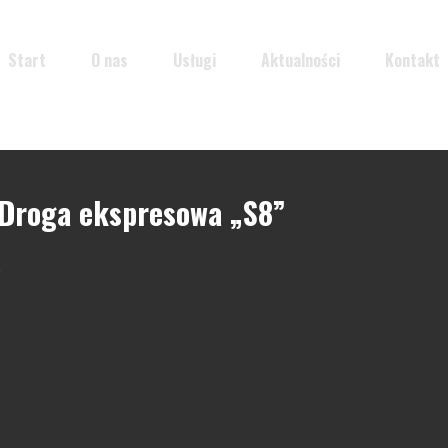
Start
O nas
Usługi
Aktualności
Kontakt
 Droga ekspresowa „S8”