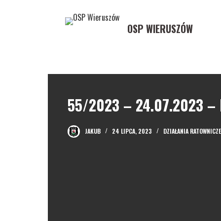
P
r
OSP WIERUSZÓW
z
e
j
d
ź
55/2023 – 24.07.2023 –
d
o
t
JAKUB
24 LIPCA, 2023
DZIAŁANIA RATOWNICZE
r
e
ś
c
i