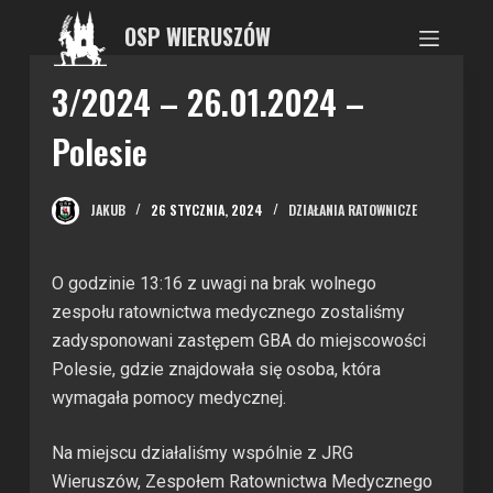
P
OSP WIERUSZÓW
r
z
3/2024 – 26.01.2024 –
e
Polesie
j
d
ź
JAKUB
26 STYCZNIA, 2024
DZIAŁANIA RATOWNICZE
d
o
t
O godzinie 13:16 z uwagi na brak wolnego
r
zespołu ratownictwa medycznego zostaliśmy
e
zadysponowani zastępem GBA do miejscowości
ś
Polesie, gdzie znajdowała się osoba, która
c
wymagała pomocy medycznej.
i
Na miejscu działaliśmy wspólnie z JRG
Wieruszów, Zespołem Ratownictwa Medycznego