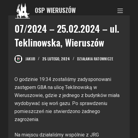
P
OSP WIERUSZÓW
r
z
07/2024 – 25.02.2024 – ul.
e
Teklinowska, Wieruszów
j
d
ź
JAKUB
25 LUTEGO, 2024
DZIAŁANIA RATOWNICZE
d
o
t
O godzinie 19:34 zostaliśmy zadysponowani
r
zastępem GBA na ulicę Teklinowską w
e
Wieruszowie, gdzie z jednego z budynków miała
ś
wydobywać się woń gazu. Po sprawdzeniu
c
pomieszczeń nie stwierdzono żadnego
i
zagrożenia.
Na miejscu działaliśmy wspólnie z JRG