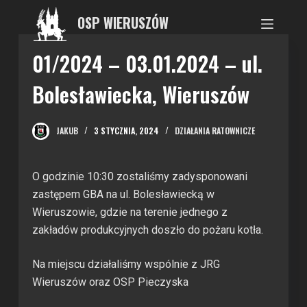
P
OSP WIERUSZÓW
r
z
01/2024 – 03.01.2024 – ul.
e
Bolesławiecka, Wieruszów
j
d
ź
JAKUB
3 STYCZNIA, 2024
DZIAŁANIA RATOWNICZE
d
o
t
O godzinie 10:30 zostaliśmy zadysponowani
r
zastępem GBA na ul. Bolesławiecką w
e
Wieruszowie, gdzie na terenie jednego z
ś
zakładów produkcyjnych doszło do pożaru kotła.
c
Na miejscu działaliśmy wspólnie z JRG
i
Wieruszów oraz OSP Pieczyska